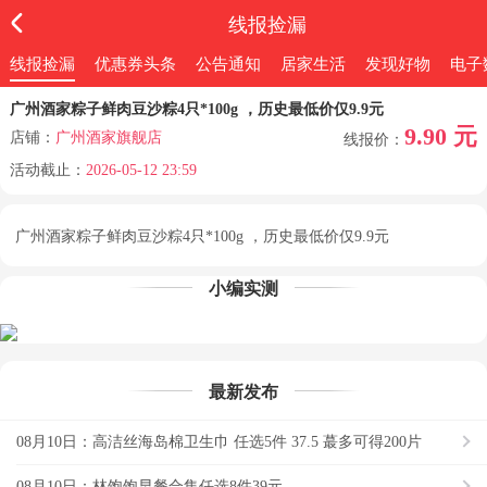
线报捡漏
线报捡漏
优惠券头条
公告通知
居家生活
发现好物
电子
广州酒家粽子鲜肉豆沙粽4只*100g ，历史最低价仅9.9元
9.90 元
店铺：
广州酒家旗舰店
线报价：
活动截止：
2026-05-12 23:59
广州酒家粽子鲜肉豆沙粽4只*100g ，历史最低价仅9.9元
小编实测
最新发布
08月10日：高洁丝海岛棉卫生巾 任选5件 37.5 蕞多可得200片
08月10日：林饱饱早餐合集任选8件39元