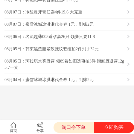
08月07日：冷酸灵牙膏任选4件19.6 大克重
08月07日：蜜雪冰城冰淇淋代金券 1元，到账2元
08月06日：名流超薄003避孕套26只 领券只要11.8
08月05日：韩束黑蛮腰紧致抚纹套组拍2件到手32元
08月05日：珂拉琪水雾唇露 领89卷如图选项拍3件 贈卸唇凝露12g
5.7一支
08月04日：蜜雪冰城冰淇淋代金券 1元，到账2元
淘口令下单
立即购买
首页
分享