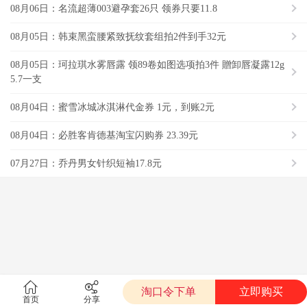
08月06日：名流超薄003避孕套26只 领券只要11.8
08月05日：韩束黑蛮腰紧致抚纹套组拍2件到手32元
08月05日：珂拉琪水雾唇露 领89卷如图选项拍3件 贈卸唇凝露12g
5.7一支
08月04日：蜜雪冰城冰淇淋代金券 1元，到账2元
08月04日：必胜客肯德基淘宝闪购券 23.39元
07月27日：乔丹男女针织短袖17.8元
淘口令下单
立即购买
首页
分享