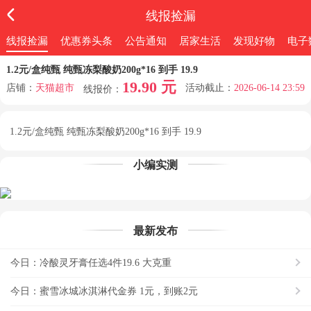
线报捡漏
线报捡漏
优惠券头条
公告通知
居家生活
发现好物
电子
1.2元/盒纯甄 纯甄冻梨酸奶200g*16 到手 19.9
19.90 元
店铺：
天猫超市
活动截止：
2026-06-14 23:59
线报价：
1.2元/盒纯甄 纯甄冻梨酸奶200g*16 到手 19.9
小编实测
最新发布
今日：冷酸灵牙膏任选4件19.6 大克重
今日：蜜雪冰城冰淇淋代金券 1元，到账2元