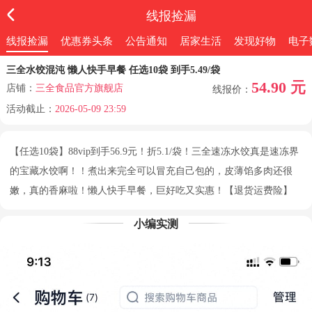
线报捡漏
线报捡漏
优惠券头条
公告通知
居家生活
发现好物
电子
三全水饺混沌 懒人快手早餐 任选10袋 到手5.49/袋
54.90 元
店铺：
三全食品官方旗舰店
线报价：
活动截止：
2026-05-09 23:59
【任选10袋】88vip到手56.9元！折5.1/袋！三全速冻水饺真是速冻界
的宝藏水饺啊！！煮出来完全可以冒充自己包的，皮薄馅多肉还很
嫩，真的香麻啦！懒人快手早餐，巨好吃又实惠！【退货运费险】
小编实测