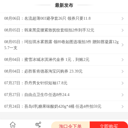
最新发布
08月06日：名流超薄003避孕套26只 领券只要11.8
08月05日：韩束黑蛮腰紧致抚纹套组拍2件到手32元
08月05日：珂拉琪水雾唇露 领89卷如图选项拍3件 贈卸唇凝露12g
5.7一支
08月04日：蜜雪冰城冰淇淋代金券 1元，到账2元
08月04日：必胜客肯德基淘宝闪购券 23.39元
07月27日：乔丹男女针织短袖17.8元
07月27日：自由点卫生巾任选8件24.4
07月24日：吾岛0乳糖果味酸奶420g*4桶 任选4件拍59元
淘口令下单
立即购买