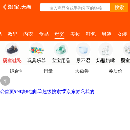
搜索
输入商品名或手淘分享的链接
品
数码
内衣
食品
母婴
美妆
鞋包
男装
女装
婴童鞋靴
玩具乐器
宝宝用品
尿不湿
奶瓶奶嘴
婴童
综合
销量
大额券
券后价
首页
9块9包邮
超级搜索
京东券
我的