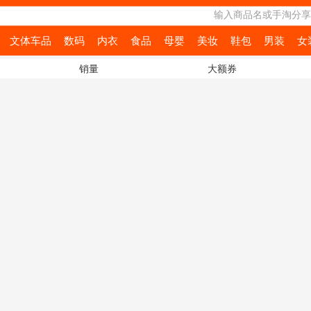
输入商品名或手淘分享
文体车品
数码
内衣
食品
母婴
美妆
鞋包
男装
女
销量
大额券