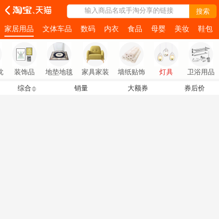
输入商品名或手淘分享的链接
搜索
家居用品
文体车品
数码
内衣
食品
母婴
美妆
鞋包
枕
装饰品
地垫地毯
家具家装
墙纸贴饰
灯具
卫浴用品
综合
销量
大额券
券后价