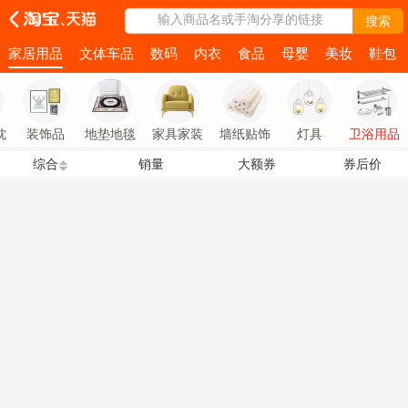
输入商品名或手淘分享的链接
搜索
家居用品
文体车品
数码
内衣
食品
母婴
美妆
鞋包
枕
装饰品
地垫地毯
家具家装
墙纸贴饰
灯具
卫浴用品
综合
销量
大额券
券后价